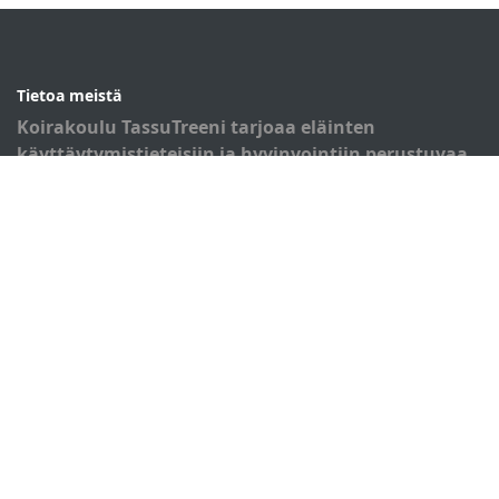
Tietoa meistä
Koirakoulu TassuTreeni tarjoaa eläinten
käyttäytymistieteisiin ja hyvinvointiin perustuvaa
koirankoulutusta.
Oikotiet
Verkkokauppa
Ilmoittautumisehdot
Evästekäytäntö
Tietosuojakäytäntö
TassuTreeni
Karapellontie 4 Cb
02610 Espoo