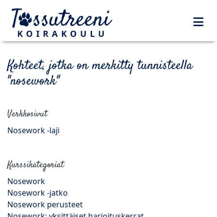
Kohteet, jotka on merkitty tunnisteella
"nosework"
Verkkosivut
Nosework -laji
Kurssikategoriat
Nosework
Nosework -jatko
Nosework perusteet
Nosework; yksittäiset harjoituskerrat