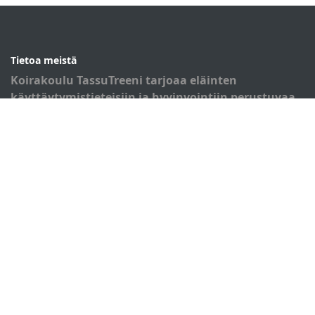
Tietoa meistä
Koirakoulu TassuTreeni tarjoaa eläinten
käyttäytymistieteisiin ja hyvinvointiin perustuvaa
koirankoulutusta.
Oikotiet
Verkkokauppa
Ilmoittautumisehdot
Evästekäytäntö
Tietosuojakäytäntö
TassuTreeni
Karapellontie 4 Cb
02610 Espoo